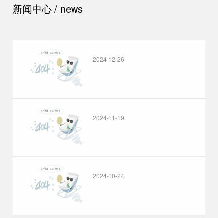
新闻中心 / news
2024-12-26
2024-11-19
2024-10-24