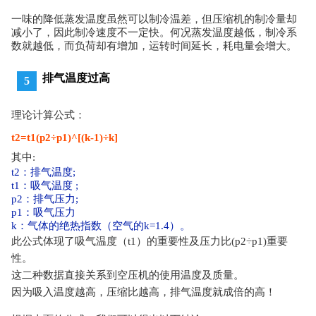
一味的降低蒸发温度虽然可以
制冷
温差，但压缩机的制冷量却
减小了，因此制冷速度不一定快。何况蒸发温度越低，制冷系
数就越低，而负荷却有增加，运转时间延长，耗电量会增大。
排气温度过高
5
理论计算公式：
t2=t1(p2÷p1)^[(k-1)÷k]
其中:
t2：排气温度;
t1：吸气温度 ;
p2：排气压力;
p1：吸气压力
k：气体的绝热指数（空气的k=1.4）。
此公式体现
了吸气温度（t1）的重要性及压力比(p2÷p1)重要
性。
这二种数据直接关系到空压机的使用温度及质量。
因为吸入温度越高，压缩比越高，排气温度就成倍的高！