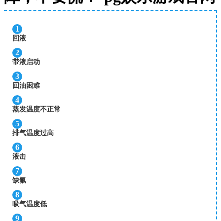
1
回液
2
带液启动
3
回油困难
4
蒸发温度不正常
5
排气温度过高
6
液击
7
缺氟
8
吸气温度低
9