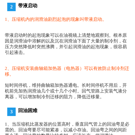
带液启动
2
1、压缩机内的润滑油剧烈起泡的现象叫带液启动。
带液启动时的起泡现象可以在油视镜上清楚地观察到。根本原
因是润滑油中溶解的以及沉在润滑油下面了大量的制冷剂，在
压力突然降低时突然沸腾，并引起润滑油的起泡现象，很容易
引起液击。
2、压缩机安装曲轴箱加热器（电热器）可以有效防止制冷剂迁
移。
短时间停机，维持曲轴箱加热器通电。
长时间停机不用后，开
机前先加热润滑油几个或十几个小时。
回气管路上安装气液分
离器，可以增加制冷剂迁移的阻力，降低迁移量。
回油困难
3
1、当压缩机比蒸发器的位置高时，垂直回气管上的回油弯是必
需的。
回油弯要尽可能紧凑，以减小存油。
回油弯之间的间距