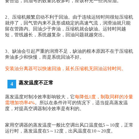
要合适，回油弯的数量比较多时，应该补充一些润滑油。
2、压缩机频繁启动不利于回油。
由于连续运转时间很短压缩机
就停了，回气管内来不及形成稳定的高速气流，润滑油就只能
留在管路内。
回油少于奔油，压缩机就会缺油。
运转时间越
短，管线越长，系统越复杂，回油问题就越突出。
3、缺油会引起严重的润滑不足，缺油的根本原因不在于压缩机
奔油多少和快慢，而是系统回油不好。
安装油分离器可以快速回油，延长压缩机无回油运转时间。
蒸发温度不正常
4
蒸发温度对制冷效率影响较大，它
每降低1度，制取同样的冷量
需增加功率4%
。所以在条件许可的情况下，适当提高蒸发温
度，对提高空调器制冷效率是有利的。
家用空调器的蒸发温度一般比空调出风口温度低5～10度，正常
运行时，蒸发温度在5～12度，出风温度在10～20度。