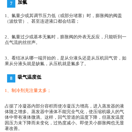
加氟
7
1、氟量少或其调节压力低（或部分堵塞）时，膨胀阀的阀盖
（波纹管）、甚至连进液口都会结霜；
2、氟量过少或基本无氟时，膨胀阀的外表无反应，只能听到一
点气流的丝丝声。
3、看结冰从哪一端开始的，是从分液头还是从压机回气管，如
果从分液头就是缺氟，从压机就是氟多了。
吸气温度低
8
1、制冷剂充注量太多；
占据了冷凝器内部分容积而使冷凝压力增高，进入蒸发器的液
体随之增多。
蒸发器中液体不能完全气化，使压缩机吸人的气
体中带有液体微滴。
这样，回气管道的温度下降，但蒸发温度
因压力未下降而未变化，过热度减小。
即使关小膨胀阀也无显
著改善。