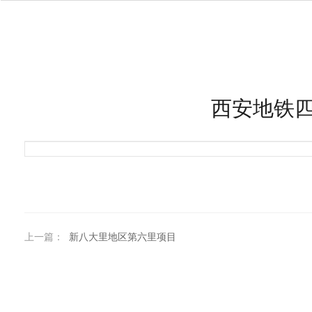
西安地铁四
上一篇：
新八大里地区第六里项目