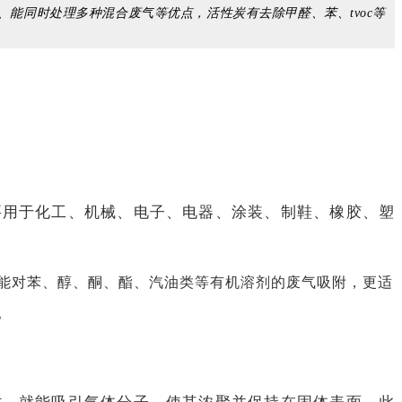
能同时处理多种混合废气等优点，活性炭有去除甲醛、苯、tvoc等
要用于化工、机械、电子、电器、涂装、制鞋、橡胶、塑
能对苯、醇、酮、酯、汽油类等有机溶剂的废气吸附，更适
。