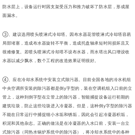
防水层上，设备运行时因支架受压力和推力破坏了防水层，形成屋
面漏水。
③、建议选用喷头喷淋式冷却塔。因布水器花管喷淋式冷却塔容易
局部堵塞，造成布水器旋转不平衡，造成托盘轴承短时间损坏且又
很难修复。若喷头喷淋式冷却塔不设布水器，而水塔出风口增设收
水器以减少飘水，数个工程的改造效果证明很好。
④、应在冷却水系统中安装立式除污器。目前全国各地的冷水机组
中央空调所安装的除污器都是倒y字型的，装在空调机组入口前的立
管上，这种到倒字型在立管上的除污器，智能捕捉设备运行初期的
建筑垃圾，防止这些垃圾进入冷凝器。但是，这种倒y字型的除污器
不能在日常运行中捕捉细小水垢和锈垢，因此会引起冷凝器积垢，
积泥和其他杂志。正确的做法是在冷凝器的入水口前，安装一台立
式除污器（同热水锅炉系统中的除污器），将冷却水系统中的各种