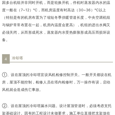
因多台机组并非同时开机，而是轮换开机，停机时蒸发器内水的温
度一般在（7~12）℃，而机房温度有时高达（30~36）℃以上
（特别是有的机房布置为了缩短冬季供暖管道长度，中央空调机组
与锅炉常常布置在一起，机房内温度会更高），机组的进出水阀又
必须关闭，从而形成死水，蒸发器内水受热膨胀形成高压而损坏设
备。
冷却塔
4
①、设在屋顶的冷却塔宜设风机检修控制开关。一般开关都设在机
房，屋顶不能控制，检修人员在塔内检修时，万一操作有误，启动
风机就会造成伤亡事故。
②、设在屋顶的冷却塔漏水问题。设计屋顶管道时，必须考虑支托
架基础设计。因有的工程设计未做要求，施工单位直接把支架放在