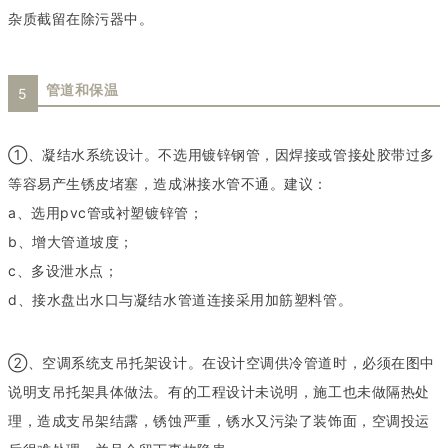
杂质截留在除污器中。
管道和保温
5
①、凝结水系统设计。不选用镀锌钢管，因焊接或管接处胶带过多
等容易产生锈皮堵塞，造成淋接水管不通。建议：
a、选用pvc管或衬塑镀锌管；
b、增大管道坡度；
c、多设泄水点；
d、接水盘出水口与凝结水管道连接采用加筋塑料管。
②、空调系统支吊托架设计。在设计空调供冷管道时，必须在图中
说明支吊托架具体做法。有的工程设计未说明，施工也未做隔热处
理，造成支吊架结露，锈蚀严重，锈水又污染了装饰面，空调投运