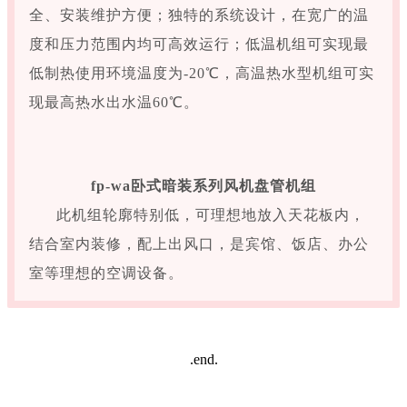
全、安装维护方便；独特的系统设计，在宽广的温
度和压力范围内均可高效运行；低温机组可实现最
低制热使用环境温度为-20℃，高温热水型机组可实
现最高热水出水温60℃。
fp-wa卧式暗装系列风机盘管机组
此机组轮廓特别低，可理想地放入天花板内，
结合室内装修，配上出风口，是宾馆、饭店、办公
室等理想的空调设备。
.end.