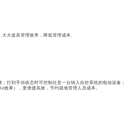
，大大提高管理效率，降低管理成本。
馈；
打到手动状态时可控制任意一台纳入自控系统的电动设备；
3d效
果），
更便捷高效，节约就地管理人员成本。