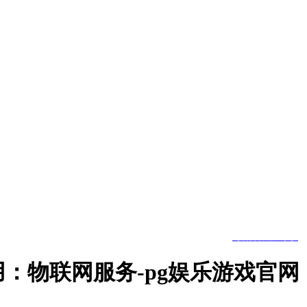
pg娱乐游戏官网的版权所有 © 山东金光集团 | icp备案号：
|
|
【后台管理登录】
：物联网服务-pg娱乐游戏官网