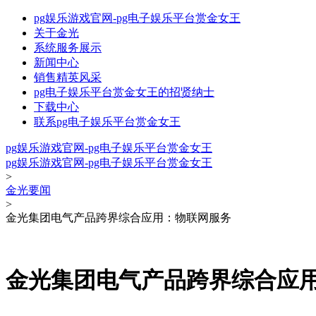
pg娱乐游戏官网-pg电子娱乐平台赏金女王
关于金光
系统服务展示
新闻中心
销售精英风采
pg电子娱乐平台赏金女王的招贤纳士
下载中心
联系pg电子娱乐平台赏金女王
pg娱乐游戏官网-pg电子娱乐平台赏金女王
pg娱乐游戏官网-pg电子娱乐平台赏金女王
>
金光要闻
>
金光集团电气产品跨界综合应用：物联网服务
金光集团电气产品跨界综合应用