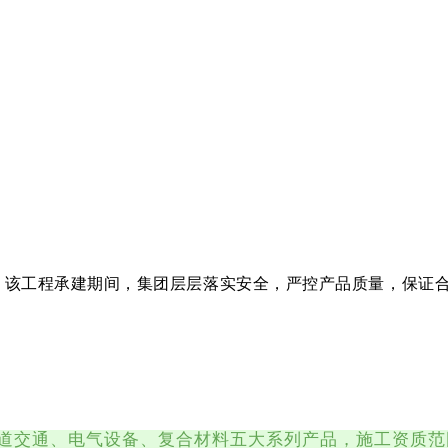
，
该工程承建期间，集团层层落实安全，严控产品质量，保证
交通、电气设备、复合材料五大系列产品，施工资质范