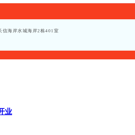
长信海岸水城海岸2栋401室
开业