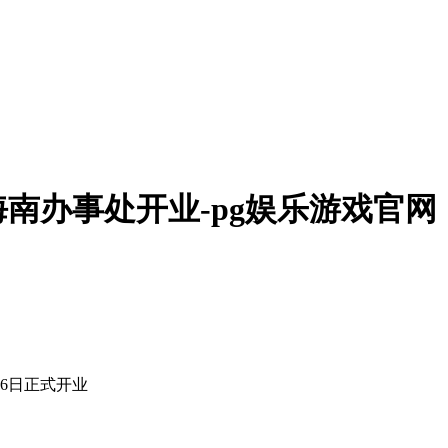
南办事处开业-pg娱乐游戏官网
26日正式开业