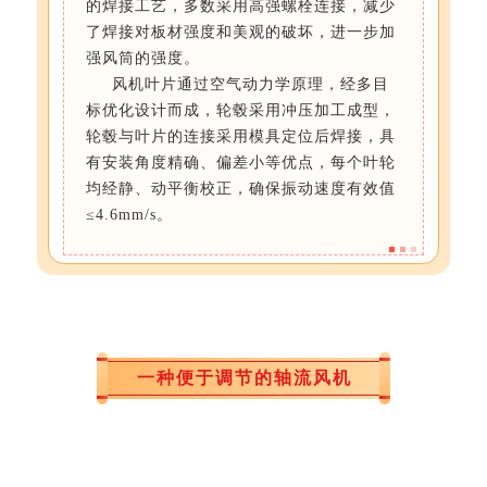
的焊接工艺，多数采用高强螺栓连接，减少
了焊接对板材强度和美观的破坏，进一步加
强风筒的强度。
风机叶片通过空气动力学原理，经多目
标优化设计而成，轮毂采用冲压加工成型，
轮毂与叶片的连接采用模具定位后焊接，具
有安装角度精确、偏差小等优点，每个叶轮
均经静、动平衡校正，确保振动速度有效值
≤4.6mm/s。
一种便于调节的轴流风机