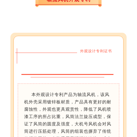
外观设计专利证书
本外观设计专利产品为轴流风机，该风
机外壳采用镀锌板材质，产品具有更好的耐
腐蚀性，外观也更具观赏性，降低了风机喷
漆工序的所占比重，风筒法兰旋压成型，保
证了风筒的圆度及强度，大机号风机会对风
筒进行压筋处理，风筒的组装也摒弃了传统