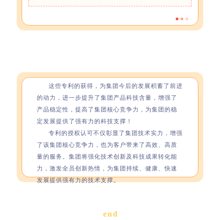
这些专利的获得，为集团今后的发展积蓄了前进
的动力，进一步提升了集团产品科技含量，增强了
产品稳定性，提高了集团核心竞争力，为集团的稳
定发展提供了强有力的科技支撑！
专利的授权认可不仅彰显了集团技术实力，增强
了该集团核心竞争力，也为客户带来了高效、高质
量的服务。集团将强化技术创新及科技成果转化能
力，激发全员创新热情，为集团持续、健康、快速
发展提供强有力的技术支撑。
end