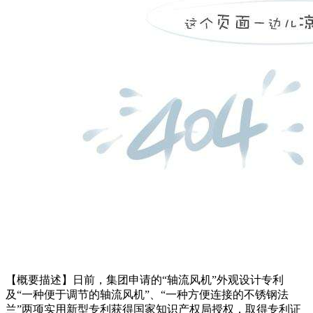
【概要描述】
日前，集团申请的“轴流风机”外观设计专利
及“一种便于调节的轴流风机”、“一种方便连接的不锈钢法
兰”两项实用新型专利获得国家知识产权局授权，取得专利证