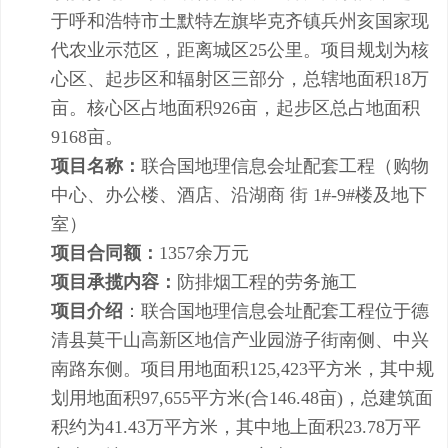
于呼和浩特市土默特左旗毕克齐镇兵州亥国家现
代农业示范区，距离城区25公里。项目规划为核
心区、起步区和辐射区三部分，总辖地面积18万
亩。核心区占地面积926亩，起步区总占地面积
9168亩。
项目名称：
联合国地理信息会址配套工程（购物
中心、办公楼、酒店、沿湖商 街 1#-9#楼及地下
室）
项目合同额
：
1357余万元
项目承揽内容
：
防排烟工程的劳务施工
项目介绍
：联合国地理信息会址配套工程位于德
清县莫干山高新区地信产业园游子街南侧、中兴
南路东侧。项目用地面积125,423平方米，其中规
划用地面积97,655平方米(合146.48亩)，总建筑面
积约为41.43万平方米，其中地上面积23.78万平