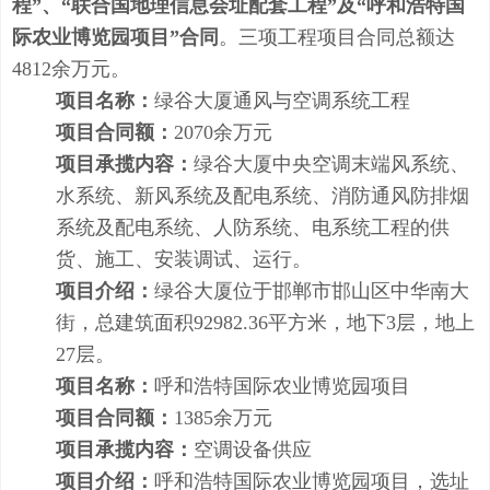
程”、“联合国地理信息会址配套工程”及“呼和浩特国
际农业博览园项目”合同
。三项工程项目合同总额达
4812余万元。
项目名称：
绿谷大厦通风与空调系统工程
项目合同额：
2070余万元
项目承揽内容：
绿谷大厦中央空调末端风系统、
水系统、新风系统及配电系统、消防通风防排烟
系统及配电系统、人防系统、电系统工程的供
货、施工、安装调试、运行。
项目介绍：
绿谷大厦位于邯郸市邯山区中华南大
街，总建筑面积92982.36平方米，地下3层，地上
27层。
项
目名称：
呼和浩特国际农业博览园项目
项目合同额：
1385余万元
项目承揽内容：
空调设备供应
项目介绍
：
呼和浩特国际农业博览园项目，选址