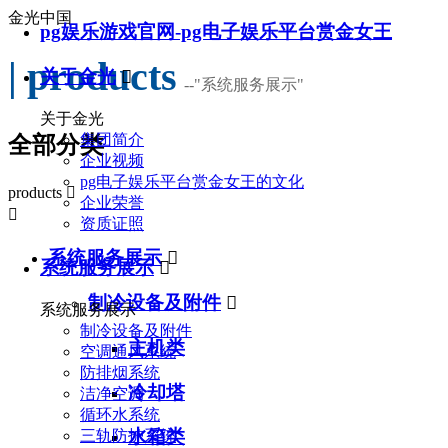
金光中国
pg娱乐游戏官网-pg电子娱乐平台赏金女王
| products
关于金光

--
"系统服务展示"
关于金光
集团简介
全部分类
企业视频
pg电子娱乐平台赏金女王的文化
products

企业荣誉

资质证照
系统服务展示

系统服务展示

制冷设备及附件

系统服务展示
制冷设备及附件
主机类
空调通风系统
防排烟系统
冷却塔
洁净空调
循环水系统
水箱类
三轨防护系统