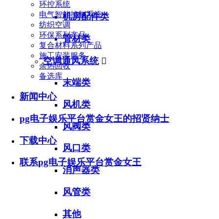
环控系统
电气智能控制系统
机房配件类
纺织空调
环保系列产品
管材类
复合材料系列产品
施工安装服务
空调通风系统

余热回收
备选库
末端类
新闻中心
风机类
pg电子娱乐平台赏金女王的招贤纳士
风阀类
下载中心
风口类
联系pg电子娱乐平台赏金女王
消声器类
风管类
其他