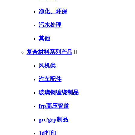
净化、环保
污水处理
其他
复合材料系列产品

风机类
汽车配件
玻璃钢缠绕制品
frp高压管道
grc/grp制品
3d打印