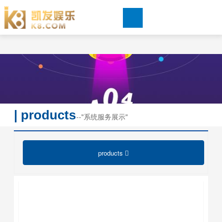
风阀类-pg娱乐游戏官网
pg娱乐游戏官网-pg电子娱乐平台赏金女王
关于金光

系统服务展示

| products
新闻中心
--
"系统服务展示"
pg电子娱乐平台赏金女王的招贤纳士
products

下载中心
联系pg电子娱乐平台赏金女王