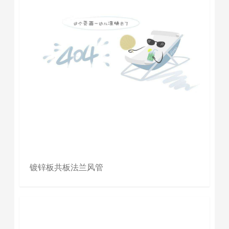
镀锌板共板法兰风管