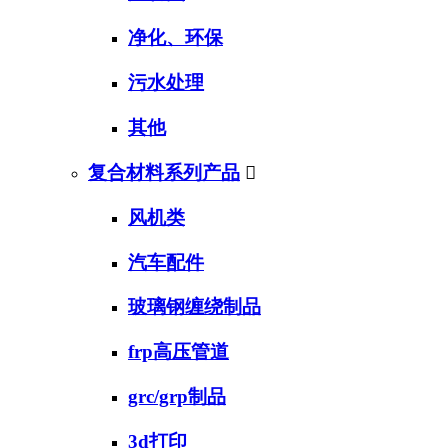
净化、环保
污水处理
其他
复合材料系列产品

风机类
汽车配件
玻璃钢缠绕制品
frp高压管道
grc/grp制品
3d打印