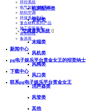
环控系统
电气智能控制系统
机房配件类
纺织空调
环保系列产品
管材类
复合材料系列产品
施工安装服务
空调通风系统

余热回收
备选库
末端类
新闻中心
风机类
pg电子娱乐平台赏金女王的招贤纳士
风阀类
下载中心
风口类
联系pg电子娱乐平台赏金女王
消声器类
风管类
其他