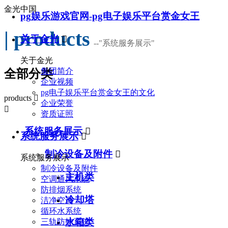
金光中国
pg娱乐游戏官网-pg电子娱乐平台赏金女王
| products
关于金光

--
"系统服务展示"
关于金光
集团简介
全部分类
企业视频
pg电子娱乐平台赏金女王的文化
products

企业荣誉

资质证照
系统服务展示

系统服务展示

制冷设备及附件

系统服务展示
制冷设备及附件
主机类
空调通风系统
防排烟系统
冷却塔
洁净空调
循环水系统
水箱类
三轨防护系统