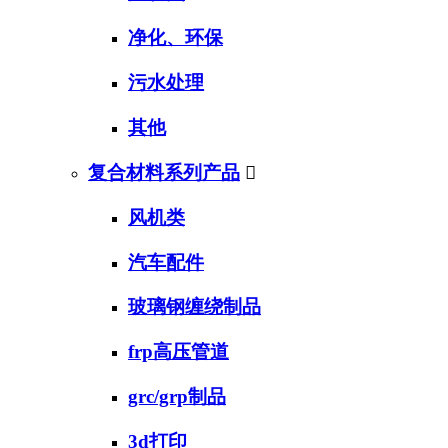
净化、环保
污水处理
其他
复合材料系列产品

风机类
汽车配件
玻璃钢缠绕制品
frp高压管道
grc/grp制品
3d打印