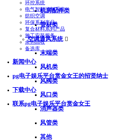
环控系统
电气智能控制系统
机房配件类
纺织空调
环保系列产品
管材类
复合材料系列产品
施工安装服务
空调通风系统

余热回收
备选库
末端类
新闻中心
风机类
pg电子娱乐平台赏金女王的招贤纳士
风阀类
下载中心
风口类
联系pg电子娱乐平台赏金女王
消声器类
风管类
其他