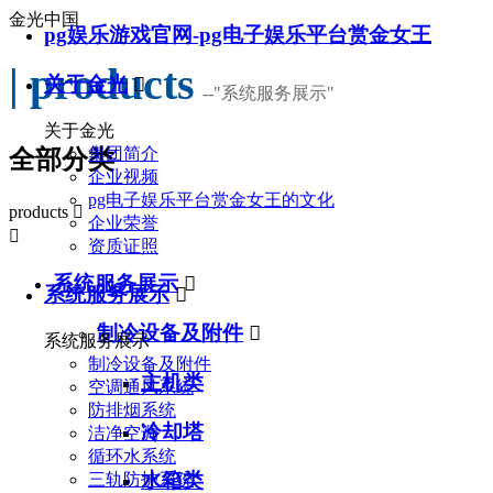
金光中国
pg娱乐游戏官网-pg电子娱乐平台赏金女王
| products
关于金光

--
"系统服务展示"
关于金光
集团简介
全部分类
企业视频
pg电子娱乐平台赏金女王的文化
products

企业荣誉

资质证照
系统服务展示

系统服务展示

制冷设备及附件

系统服务展示
制冷设备及附件
主机类
空调通风系统
防排烟系统
冷却塔
洁净空调
循环水系统
水箱类
三轨防护系统