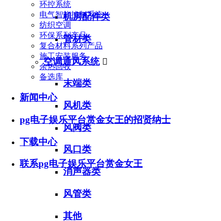
环控系统
电气智能控制系统
机房配件类
纺织空调
环保系列产品
管材类
复合材料系列产品
施工安装服务
空调通风系统

余热回收
备选库
末端类
新闻中心
风机类
pg电子娱乐平台赏金女王的招贤纳士
风阀类
下载中心
风口类
联系pg电子娱乐平台赏金女王
消声器类
风管类
其他