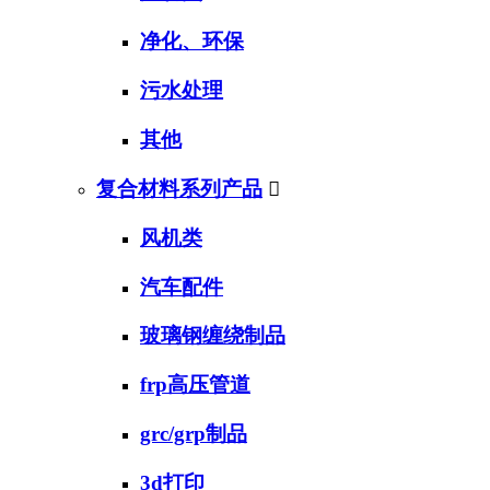
净化、环保
污水处理
其他
复合材料系列产品

风机类
汽车配件
玻璃钢缠绕制品
frp高压管道
grc/grp制品
3d打印