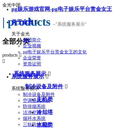
金光中国
pg娱乐游戏官网-pg电子娱乐平台赏金女王
| products
关于金光

--
"系统服务展示"
关于金光
集团简介
全部分类
企业视频
pg电子娱乐平台赏金女王的文化
products

企业荣誉

资质证照
系统服务展示

系统服务展示

制冷设备及附件

系统服务展示
制冷设备及附件
主机类
空调通风系统
防排烟系统
冷却塔
洁净空调
循环水系统
水箱类
三轨防护系统