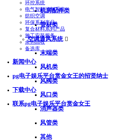
环控系统
电气智能控制系统
机房配件类
纺织空调
环保系列产品
管材类
复合材料系列产品
施工安装服务
空调通风系统

余热回收
备选库
末端类
新闻中心
风机类
pg电子娱乐平台赏金女王的招贤纳士
风阀类
下载中心
风口类
联系pg电子娱乐平台赏金女王
消声器类
风管类
其他