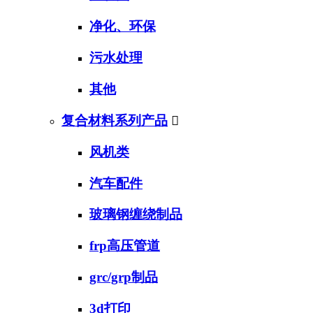
净化、环保
污水处理
其他
复合材料系列产品

风机类
汽车配件
玻璃钢缠绕制品
frp高压管道
grc/grp制品
3d打印