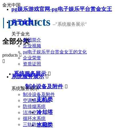
金光中国
pg娱乐游戏官网-pg电子娱乐平台赏金女王
| products
关于金光

--
"系统服务展示"
关于金光
集团简介
全部分类
企业视频
pg电子娱乐平台赏金女王的文化
products

企业荣誉

资质证照
系统服务展示

系统服务展示

制冷设备及附件

系统服务展示
制冷设备及附件
主机类
空调通风系统
防排烟系统
冷却塔
洁净空调
循环水系统
水箱类
三轨防护系统