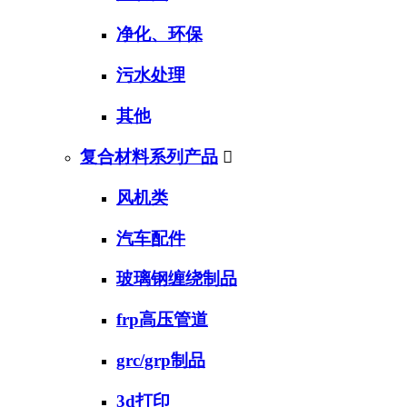
净化、环保
污水处理
其他
复合材料系列产品

风机类
汽车配件
玻璃钢缠绕制品
frp高压管道
grc/grp制品
3d打印