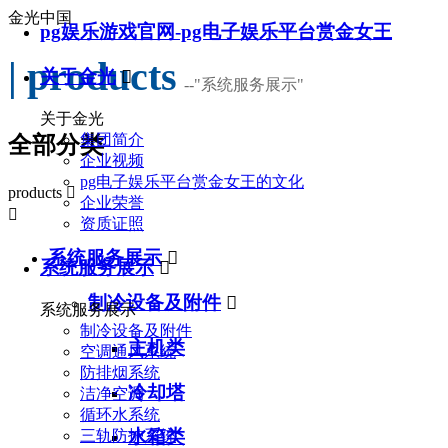
金光中国
pg娱乐游戏官网-pg电子娱乐平台赏金女王
| products
关于金光

--
"系统服务展示"
关于金光
集团简介
全部分类
企业视频
pg电子娱乐平台赏金女王的文化
products

企业荣誉

资质证照
系统服务展示

系统服务展示

制冷设备及附件

系统服务展示
制冷设备及附件
主机类
空调通风系统
防排烟系统
冷却塔
洁净空调
循环水系统
水箱类
三轨防护系统