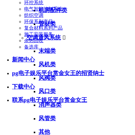
环控系统
电气智能控制系统
机房配件类
纺织空调
环保系列产品
管材类
复合材料系列产品
施工安装服务
空调通风系统

余热回收
备选库
末端类
新闻中心
风机类
pg电子娱乐平台赏金女王的招贤纳士
风阀类
下载中心
风口类
联系pg电子娱乐平台赏金女王
消声器类
风管类
其他