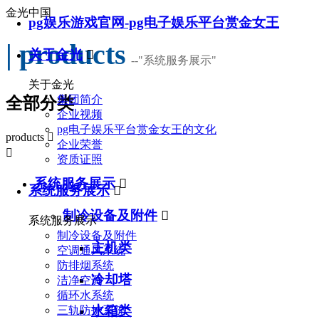
金光中国
pg娱乐游戏官网-pg电子娱乐平台赏金女王
| products
关于金光

--
"系统服务展示"
关于金光
集团简介
全部分类
企业视频
pg电子娱乐平台赏金女王的文化
products

企业荣誉

资质证照
系统服务展示

系统服务展示

制冷设备及附件

系统服务展示
制冷设备及附件
主机类
空调通风系统
防排烟系统
冷却塔
洁净空调
循环水系统
水箱类
三轨防护系统