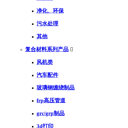
净化、环保
污水处理
其他
复合材料系列产品

风机类
汽车配件
玻璃钢缠绕制品
frp高压管道
grc/grp制品
3d打印