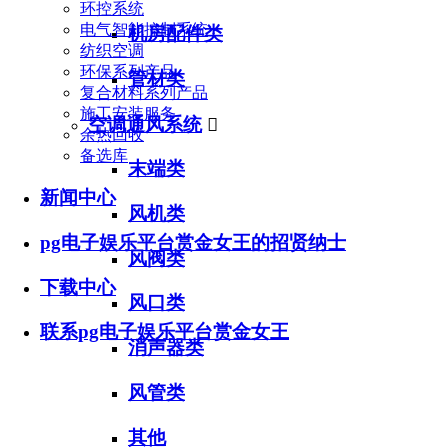
环控系统
电气智能控制系统
机房配件类
纺织空调
环保系列产品
管材类
复合材料系列产品
施工安装服务
空调通风系统

余热回收
备选库
末端类
新闻中心
风机类
pg电子娱乐平台赏金女王的招贤纳士
风阀类
下载中心
风口类
联系pg电子娱乐平台赏金女王
消声器类
风管类
其他