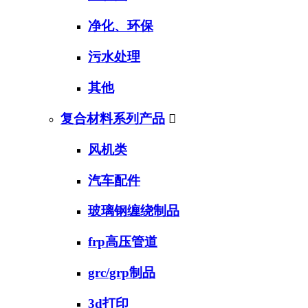
净化、环保
污水处理
其他
复合材料系列产品

风机类
汽车配件
玻璃钢缠绕制品
frp高压管道
grc/grp制品
3d打印