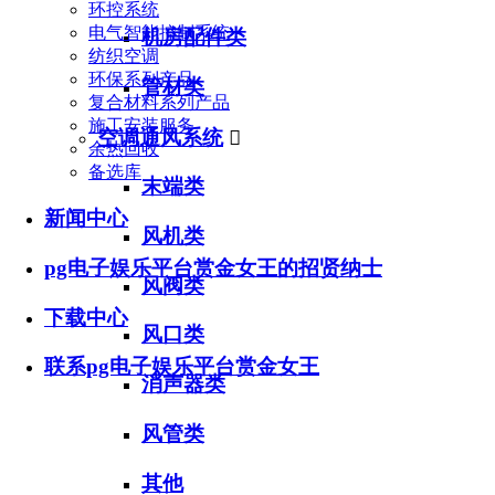
环控系统
电气智能控制系统
机房配件类
纺织空调
环保系列产品
管材类
复合材料系列产品
施工安装服务
空调通风系统

余热回收
备选库
末端类
新闻中心
风机类
pg电子娱乐平台赏金女王的招贤纳士
风阀类
下载中心
风口类
联系pg电子娱乐平台赏金女王
消声器类
风管类
其他