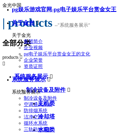
金光中国
pg娱乐游戏官网-pg电子娱乐平台赏金女王
| products
关于金光

--
"系统服务展示"
关于金光
集团简介
全部分类
企业视频
pg电子娱乐平台赏金女王的文化
products

企业荣誉

资质证照
系统服务展示

系统服务展示

制冷设备及附件

系统服务展示
制冷设备及附件
主机类
空调通风系统
防排烟系统
冷却塔
洁净空调
循环水系统
水箱类
三轨防护系统