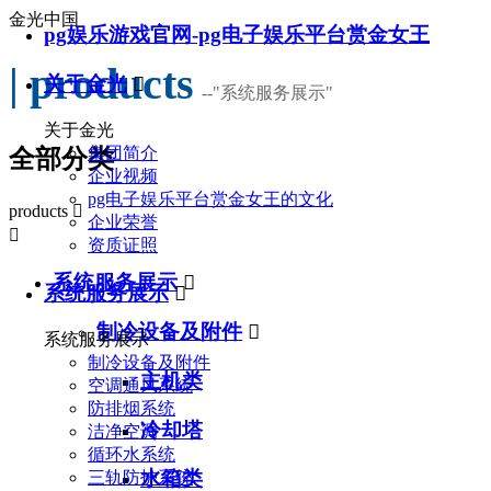
金光中国
pg娱乐游戏官网-pg电子娱乐平台赏金女王
| products
关于金光

--
"系统服务展示"
关于金光
集团简介
全部分类
企业视频
pg电子娱乐平台赏金女王的文化
products

企业荣誉

资质证照
系统服务展示

系统服务展示

制冷设备及附件

系统服务展示
制冷设备及附件
主机类
空调通风系统
防排烟系统
冷却塔
洁净空调
循环水系统
水箱类
三轨防护系统