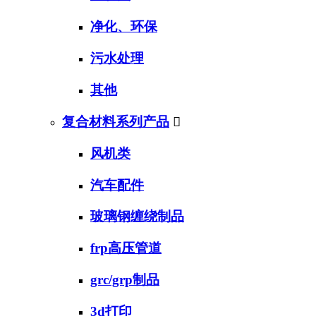
净化、环保
污水处理
其他
复合材料系列产品

风机类
汽车配件
玻璃钢缠绕制品
frp高压管道
grc/grp制品
3d打印