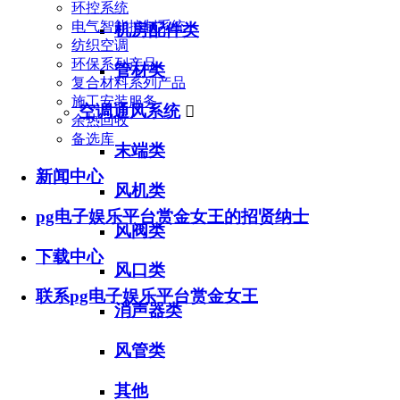
环控系统
电气智能控制系统
机房配件类
纺织空调
环保系列产品
管材类
复合材料系列产品
施工安装服务
空调通风系统

余热回收
备选库
末端类
新闻中心
风机类
pg电子娱乐平台赏金女王的招贤纳士
风阀类
下载中心
风口类
联系pg电子娱乐平台赏金女王
消声器类
风管类
其他