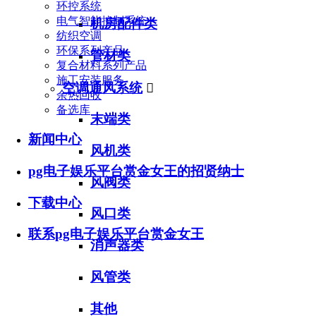
环控系统
电气智能控制系统
机房配件类
纺织空调
环保系列产品
管材类
复合材料系列产品
施工安装服务
空调通风系统

余热回收
备选库
末端类
新闻中心
风机类
pg电子娱乐平台赏金女王的招贤纳士
风阀类
下载中心
风口类
联系pg电子娱乐平台赏金女王
消声器类
风管类
其他