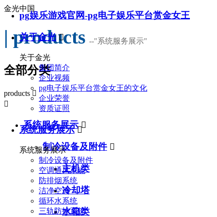
金光中国
pg娱乐游戏官网-pg电子娱乐平台赏金女王
| products
关于金光

--
"系统服务展示"
关于金光
集团简介
全部分类
企业视频
pg电子娱乐平台赏金女王的文化
products

企业荣誉

资质证照
系统服务展示

系统服务展示

制冷设备及附件

系统服务展示
制冷设备及附件
主机类
空调通风系统
防排烟系统
冷却塔
洁净空调
循环水系统
水箱类
三轨防护系统