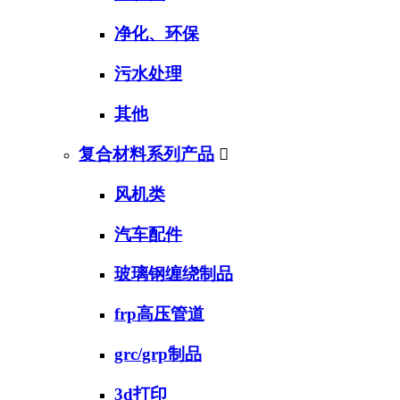
净化、环保
污水处理
其他
复合材料系列产品

风机类
汽车配件
玻璃钢缠绕制品
frp高压管道
grc/grp制品
3d打印