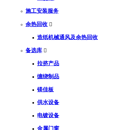
施工安装服务
余热回收

造纸机械通风及余热回收
备选库

拉挤产品
缠绕制品
镁佳板
供水设备
电镀设备
金属门窗