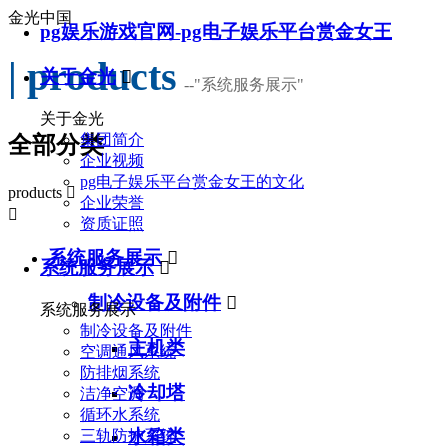
金光中国
pg娱乐游戏官网-pg电子娱乐平台赏金女王
| products
关于金光

--
"系统服务展示"
关于金光
集团简介
全部分类
企业视频
pg电子娱乐平台赏金女王的文化
products

企业荣誉

资质证照
系统服务展示

系统服务展示

制冷设备及附件

系统服务展示
制冷设备及附件
主机类
空调通风系统
防排烟系统
冷却塔
洁净空调
循环水系统
水箱类
三轨防护系统