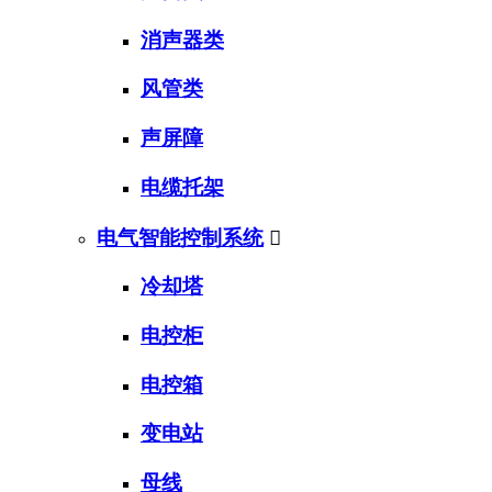
消声器类
风管类
声屏障
电缆托架
电气智能控制系统

冷却塔
电控柜
电控箱
变电站
母线