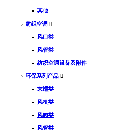
其他
纺织空调

风口类
风管类
纺织空调设备及附件
环保系列产品

末端类
风机类
风阀类
风管类