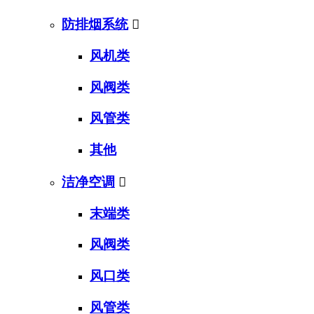
防排烟系统

风机类
风阀类
风管类
其他
洁净空调

末端类
风阀类
风口类
风管类