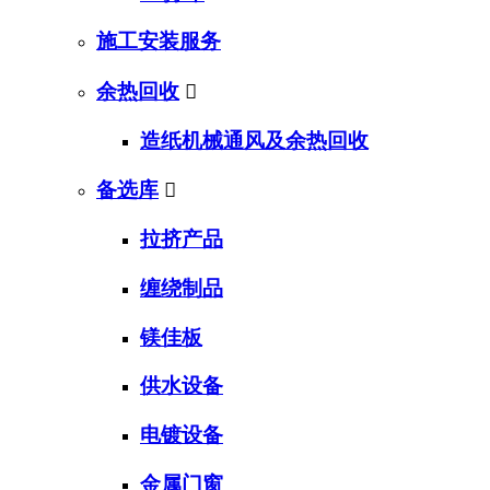
施工安装服务
余热回收

造纸机械通风及余热回收
备选库

拉挤产品
缠绕制品
镁佳板
供水设备
电镀设备
金属门窗