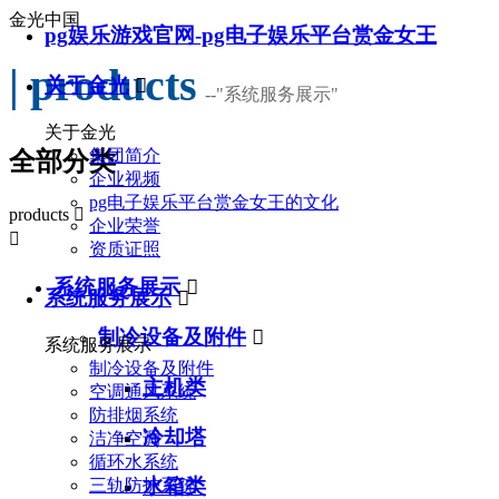
金光中国
pg娱乐游戏官网-pg电子娱乐平台赏金女王
| products
关于金光

--
"系统服务展示"
关于金光
集团简介
全部分类
企业视频
pg电子娱乐平台赏金女王的文化
products

企业荣誉

资质证照
系统服务展示

系统服务展示

制冷设备及附件

系统服务展示
制冷设备及附件
主机类
空调通风系统
防排烟系统
冷却塔
洁净空调
循环水系统
水箱类
三轨防护系统