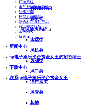
环控系统
电气智能控制系统
机房配件类
纺织空调
环保系列产品
管材类
复合材料系列产品
施工安装服务
空调通风系统

余热回收
备选库
末端类
新闻中心
风机类
pg电子娱乐平台赏金女王的招贤纳士
风阀类
下载中心
风口类
联系pg电子娱乐平台赏金女王
消声器类
风管类
其他