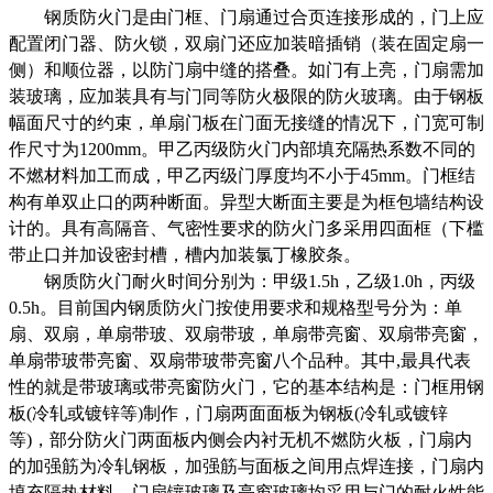
钢质防火门是由门框、门扇通过合页连接形成的，门上应
配置闭门器、防火锁，双扇门还应加装暗插销（装在固定扇一
侧）和顺位器，以防门扇中缝的搭叠。如门有上亮，门扇需加
装玻璃，应加装具有与门同等防火极限的防火玻璃。由于钢板
幅面尺寸的约束，单扇门板在门面无接缝的情况下，门宽可制
作尺寸为
1200mm。甲乙丙级防火门内部填充隔热系数不同的
不燃材料加工而成，甲乙丙级门厚度均
不
小于
45mm。门框结
构有单双止口的两种断面。异型大断面主要是为框包墙结构设
计的。具有高隔音、气密性要求的防火门多采用四面框（下槛
带止口并加设密封槽，槽内加装氯丁橡胶条。
钢质防火门耐火时间分别为：甲级
1.5h，乙级1.0h，丙级
0.5h。目前国内钢质防火门按使用要求和规格型号分为：单
扇、双扇，单扇带玻、双扇带玻，单扇带亮窗、双扇带亮窗，
单扇带玻带亮窗、双扇带玻带亮窗八个品种。其中,最具代表
性的就是带玻璃或带亮窗防火门，它的基本结构是：门框用钢
板(冷轧或镀锌等)制作，门扇两面面板为钢板(冷轧或镀锌
等)，部分防火门两面板内侧会内衬无机不燃防火板，门扇内
的加强筋为冷轧钢板，加强筋与面板之间用点焊连接，门扇内
填充隔热材料。门扇镶玻璃及亮窗玻璃均采用与门的耐火性能