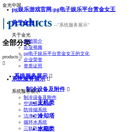
金光中国
pg娱乐游戏官网-pg电子娱乐平台赏金女王
| products
关于金光

--
"系统服务展示"
关于金光
集团简介
全部分类
企业视频
pg电子娱乐平台赏金女王的文化
products

企业荣誉

资质证照
系统服务展示

系统服务展示

制冷设备及附件

系统服务展示
制冷设备及附件
主机类
空调通风系统
防排烟系统
冷却塔
洁净空调
循环水系统
水箱类
三轨防护系统