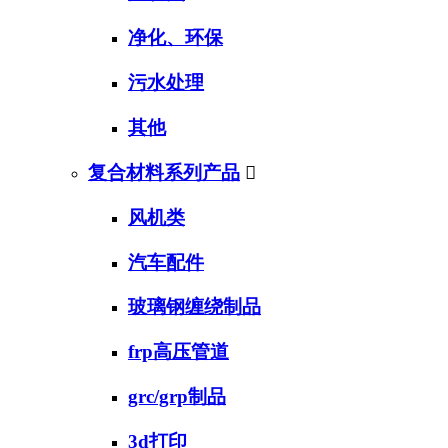
净化、环保
污水处理
其他
复合材料系列产品

风机类
汽车配件
玻璃钢缠绕制品
frp高压管道
grc/grp制品
3d打印