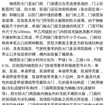
钢质防火门是由门框、门扇通过合页连接形成的，门上应
配置闭门器、防火锁，双扇门还应加装暗插销（装在固定扇一
侧）和顺位器，以防门扇中缝的搭叠。如门有上亮，门扇需加
装玻璃，应加装具有与门同等防火极限的防火玻璃。由于钢板
幅面尺寸的约束，单扇门板在门面无接缝的情况下，门宽可制
作尺寸为
1200mm。甲乙丙级防火门内部填充隔热系数不同的
不燃材料加工而成，甲乙丙级门厚度均
不
小于
45mm。门框结
构有单双止口的两种断面。异型大断面主要是为框包墙结构设
计的。具有高隔音、气密性要求的防火门多采用四面框（下槛
带止口并加设密封槽，槽内加装氯丁橡胶条。
钢质防火门耐火时间分别为：甲级
1.5h，乙级1.0h，丙级
0.5h。目前国内钢质防火门按使用要求和规格型号分为：单
扇、双扇，单扇带玻、双扇带玻，单扇带亮窗、双扇带亮窗，
单扇带玻带亮窗、双扇带玻带亮窗八个品种。其中,最具代表
性的就是带玻璃或带亮窗防火门，它的基本结构是：门框用钢
板(冷轧或镀锌等)制作，门扇两面面板为钢板(冷轧或镀锌
等)，部分防火门两面板内侧会内衬无机不燃防火板，门扇内
的加强筋为冷轧钢板，加强筋与面板之间用点焊连接，门扇内
填充隔热材料。门扇镶玻璃及亮窗玻璃均采用与门的耐火性能