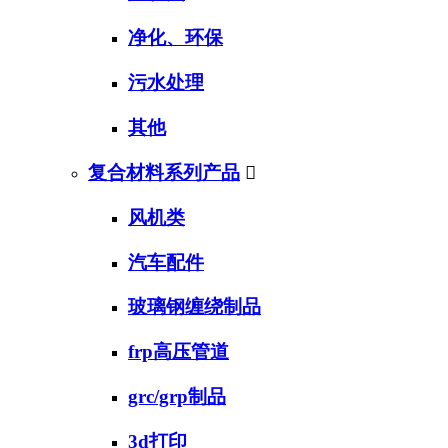
净化、环保
污水处理
其他
复合材料系列产品

风机类
汽车配件
玻璃钢缠绕制品
frp高压管道
grc/grp制品
3d打印