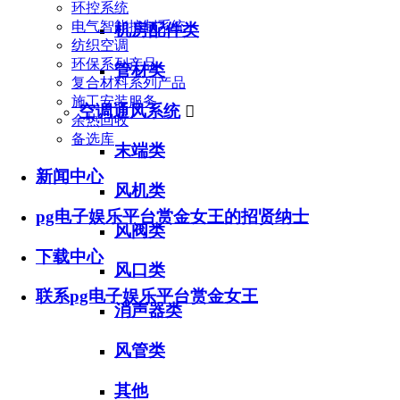
环控系统
电气智能控制系统
机房配件类
纺织空调
环保系列产品
管材类
复合材料系列产品
施工安装服务
空调通风系统

余热回收
备选库
末端类
新闻中心
风机类
pg电子娱乐平台赏金女王的招贤纳士
风阀类
下载中心
风口类
联系pg电子娱乐平台赏金女王
消声器类
风管类
其他