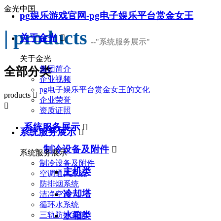
金光中国
pg娱乐游戏官网-pg电子娱乐平台赏金女王
| products
关于金光

--
"系统服务展示"
关于金光
集团简介
全部分类
企业视频
pg电子娱乐平台赏金女王的文化
products

企业荣誉

资质证照
系统服务展示

系统服务展示

制冷设备及附件

系统服务展示
制冷设备及附件
主机类
空调通风系统
防排烟系统
冷却塔
洁净空调
循环水系统
水箱类
三轨防护系统