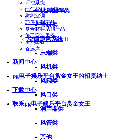
环控系统
电气智能控制系统
机房配件类
纺织空调
环保系列产品
管材类
复合材料系列产品
施工安装服务
空调通风系统

余热回收
备选库
末端类
新闻中心
风机类
pg电子娱乐平台赏金女王的招贤纳士
风阀类
下载中心
风口类
联系pg电子娱乐平台赏金女王
消声器类
风管类
其他