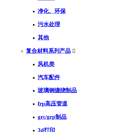
净化、环保
污水处理
其他
复合材料系列产品

风机类
汽车配件
玻璃钢缠绕制品
frp高压管道
grc/grp制品
3d打印