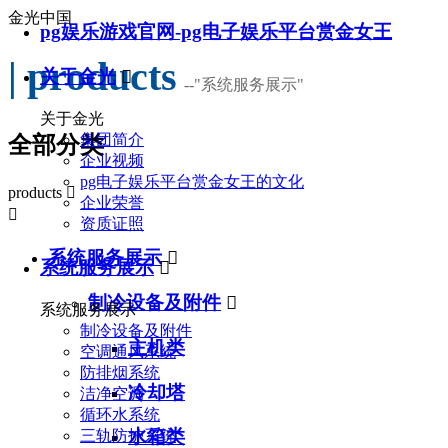
金光中国
pg娱乐游戏官网-pg电子娱乐平台赏金女王
| products
关于金光

--
"系统服务展示"
关于金光
集团简介
全部分类
企业视频
pg电子娱乐平台赏金女王的文化
products

企业荣誉

资质证照
系统服务展示

系统服务展示

制冷设备及附件

系统服务展示
制冷设备及附件
主机类
空调通风系统
防排烟系统
冷却塔
洁净空调
循环水系统
水箱类
三轨防护系统