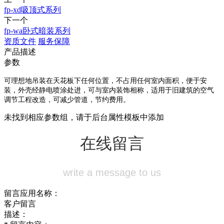
fp-xd吸顶式系列
下一个
fp-wa卧式暗装系列
资质文件
服务保障
产品描述
参数
可理想地吊装在天花板下任何位置，不占用任何室内面积，便于安
装，外壳经静电喷涂处进，可与室内装饰相称，适用于旧建筑的空气
调节工程改造，可减少管道，节约费用。
未找到相应参数组，请于后台属性模板中添加
在线留言
write a message to us
留言应用名称：
客户留言
描述：