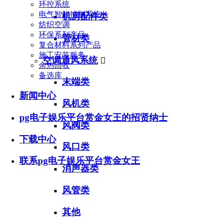
环控系统
电气智能控制系统
机房配件类
纺织空调
环保系列产品
管材类
复合材料系列产品
施工安装服务
空调通风系统

余热回收
备选库
末端类
新闻中心
风机类
pg电子娱乐平台赏金女王的招贤纳士
风阀类
下载中心
风口类
联系pg电子娱乐平台赏金女王
消声器类
风管类
其他