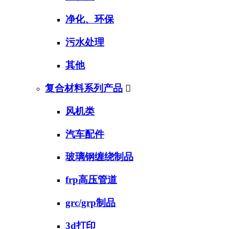
净化、环保
污水处理
其他
复合材料系列产品

风机类
汽车配件
玻璃钢缠绕制品
frp高压管道
grc/grp制品
3d打印