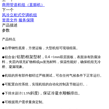
商用管道机组（直膨机）
下一个
风冷立柜式空调机组
资质文件
服务保障
产品描述
参数
产品特点
自带钢性底座，方便运输，大型机组可现场组装。
◆
铝塑
框架型材，
铝合金
)
0.4 ~
1
双层面板，表面涂有防腐涂
◆
(
mm
料，夹层内填充矿物棉或
pu
发泡材料，保温性能好，确保机组无冷
桥、凝漏现象。
机组的所有部件都经过严格测试，可在任何气候条件下正常运行。
◆
可配置自控系统，实现机组的自动化控制及节能运行。
◆
.
斜度
，保证冷凝水顺畅排出。
下排水设计
)
◆
( 1.5%
可根据用户需求量身定制。
◆