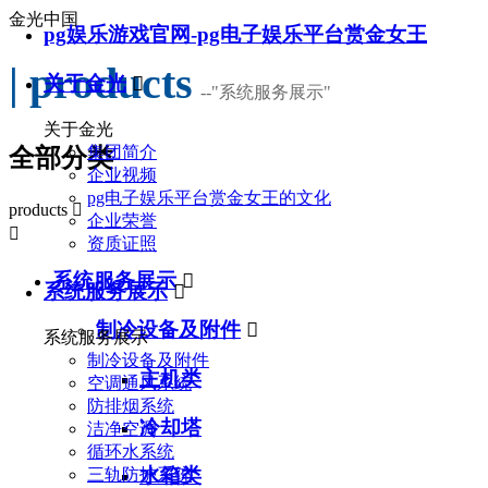
金光中国
pg娱乐游戏官网-pg电子娱乐平台赏金女王
| products
关于金光

--
"系统服务展示"
关于金光
集团简介
全部分类
企业视频
pg电子娱乐平台赏金女王的文化
products

企业荣誉

资质证照
系统服务展示

系统服务展示

制冷设备及附件

系统服务展示
制冷设备及附件
主机类
空调通风系统
防排烟系统
冷却塔
洁净空调
循环水系统
水箱类
三轨防护系统