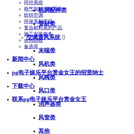
环控系统
电气智能控制系统
机房配件类
纺织空调
环保系列产品
管材类
复合材料系列产品
施工安装服务
空调通风系统

余热回收
备选库
末端类
新闻中心
风机类
pg电子娱乐平台赏金女王的招贤纳士
风阀类
下载中心
风口类
联系pg电子娱乐平台赏金女王
消声器类
风管类
其他