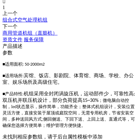

1
上一个
组合式空气处理机组
下一个
商用管道机组（直膨机）
资质文件
服务保障
产品描述
参数
适用面积
■
: 50-2000m2
宾馆、饭店、影剧院、体育馆、商场、学校、办公
适用场所
■
:
室、娱乐场所及高级住宅。
机组采用全封闭涡旋压机，运动部件少，可靠性高
产品特性
;
■
:
双压机并联压机设计，部分负荷提高
15~30%
；
微电脑自动控
制，
led状态显示，操作简单，功能齐全
；
整体式机组设计，安装位置
灵活方便，直接安装于屋顶或庭院空间，无需专用机房，节省安装空
间，多种送回风方式
;侧回侧送、下回下送、上回上送、直通式等，可
确保您选择方便简单
；
维护管理方便快捷。
未找到相应参数组，请于后台属性模板中添加