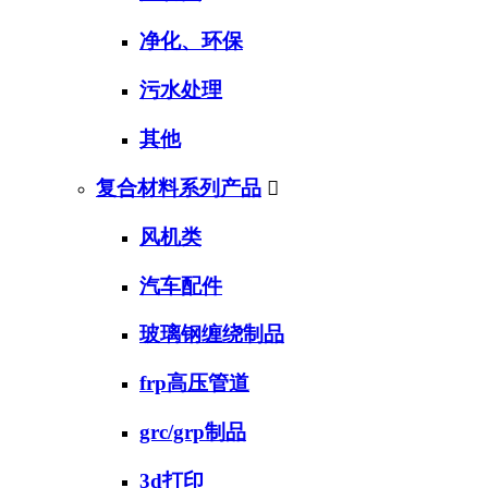
净化、环保
污水处理
其他
复合材料系列产品

风机类
汽车配件
玻璃钢缠绕制品
frp高压管道
grc/grp制品
3d打印