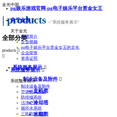
金光中国
pg娱乐游戏官网-pg电子娱乐平台赏金女王
| products
关于金光

--
"系统服务展示"
关于金光
集团简介
全部分类
企业视频
pg电子娱乐平台赏金女王的文化
products

企业荣誉

资质证照
系统服务展示

系统服务展示

制冷设备及附件

系统服务展示
制冷设备及附件
主机类
空调通风系统
防排烟系统
冷却塔
洁净空调
循环水系统
水箱类
三轨防护系统