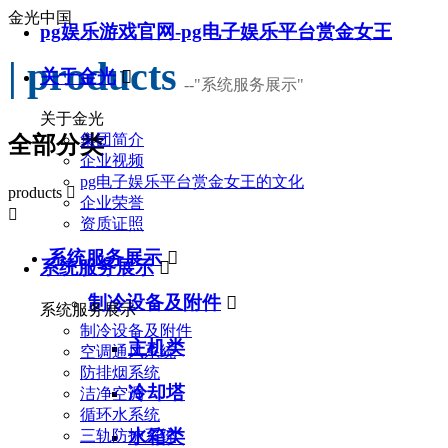
金光中国
pg娱乐游戏官网-pg电子娱乐平台赏金女王
| products
关于金光

--
"系统服务展示"
关于金光
集团简介
全部分类
企业视频
pg电子娱乐平台赏金女王的文化
products

企业荣誉

资质证照
系统服务展示

系统服务展示

制冷设备及附件

系统服务展示
制冷设备及附件
主机类
空调通风系统
防排烟系统
冷却塔
洁净空调
循环水系统
水箱类
三轨防护系统