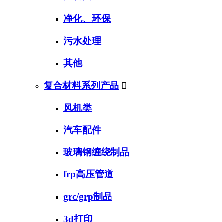
净化、环保
污水处理
其他
复合材料系列产品

风机类
汽车配件
玻璃钢缠绕制品
frp高压管道
grc/grp制品
3d打印