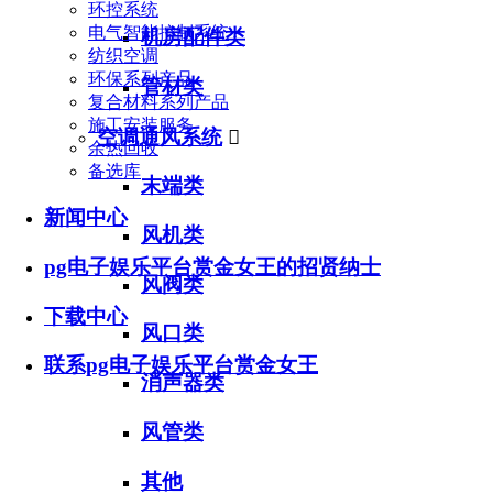
环控系统
电气智能控制系统
机房配件类
纺织空调
环保系列产品
管材类
复合材料系列产品
施工安装服务
空调通风系统

余热回收
备选库
末端类
新闻中心
风机类
pg电子娱乐平台赏金女王的招贤纳士
风阀类
下载中心
风口类
联系pg电子娱乐平台赏金女王
消声器类
风管类
其他