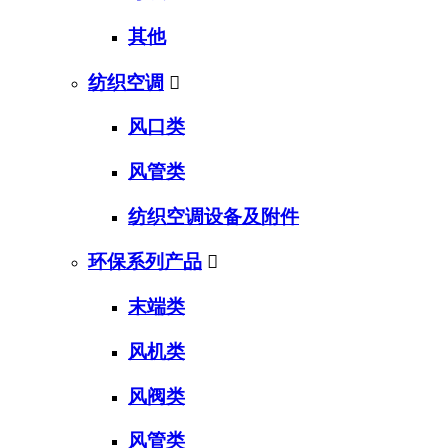
其他
纺织空调

风口类
风管类
纺织空调设备及附件
环保系列产品

末端类
风机类
风阀类
风管类