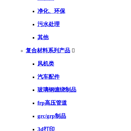
净化、环保
污水处理
其他
复合材料系列产品

风机类
汽车配件
玻璃钢缠绕制品
frp高压管道
grc/grp制品
3d打印