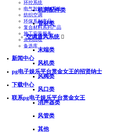
环控系统
电气智能控制系统
机房配件类
纺织空调
环保系列产品
管材类
复合材料系列产品
施工安装服务
空调通风系统

余热回收
备选库
末端类
新闻中心
风机类
pg电子娱乐平台赏金女王的招贤纳士
风阀类
下载中心
风口类
联系pg电子娱乐平台赏金女王
消声器类
风管类
其他