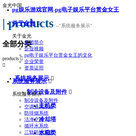
金光中国
pg娱乐游戏官网-pg电子娱乐平台赏金女王
| products
关于金光

--
"系统服务展示"
关于金光
集团简介
全部分类
企业视频
pg电子娱乐平台赏金女王的文化
products

企业荣誉

资质证照
系统服务展示

系统服务展示

制冷设备及附件

系统服务展示
制冷设备及附件
主机类
空调通风系统
防排烟系统
冷却塔
洁净空调
循环水系统
水箱类
三轨防护系统