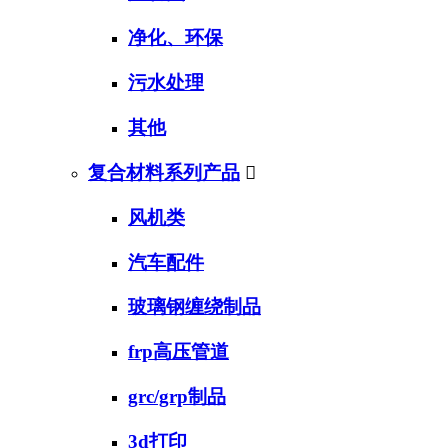
净化、环保
污水处理
其他
复合材料系列产品

风机类
汽车配件
玻璃钢缠绕制品
frp高压管道
grc/grp制品
3d打印