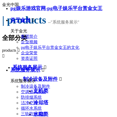
金光中国
pg娱乐游戏官网-pg电子娱乐平台赏金女王
| products
关于金光

--
"系统服务展示"
关于金光
集团简介
全部分类
企业视频
pg电子娱乐平台赏金女王的文化
products

企业荣誉

资质证照
系统服务展示

系统服务展示

制冷设备及附件

系统服务展示
制冷设备及附件
主机类
空调通风系统
防排烟系统
冷却塔
洁净空调
循环水系统
水箱类
三轨防护系统