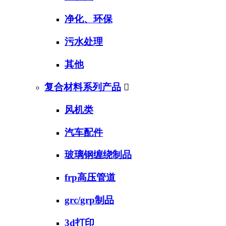
净化、环保
污水处理
其他
复合材料系列产品

风机类
汽车配件
玻璃钢缠绕制品
frp高压管道
grc/grp制品
3d打印