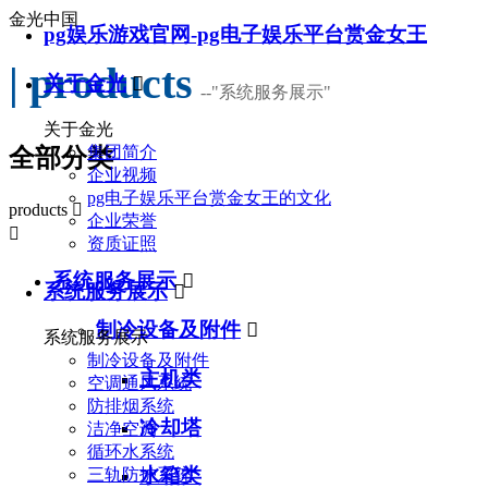
金光中国
pg娱乐游戏官网-pg电子娱乐平台赏金女王
| products
关于金光

--
"系统服务展示"
关于金光
集团简介
全部分类
企业视频
pg电子娱乐平台赏金女王的文化
products

企业荣誉

资质证照
系统服务展示

系统服务展示

制冷设备及附件

系统服务展示
制冷设备及附件
主机类
空调通风系统
防排烟系统
冷却塔
洁净空调
循环水系统
水箱类
三轨防护系统