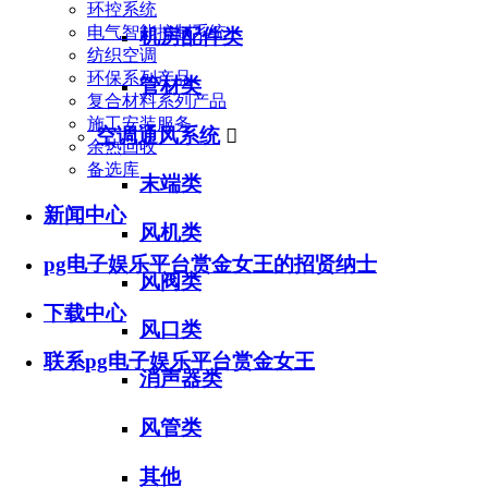
环控系统
电气智能控制系统
机房配件类
纺织空调
环保系列产品
管材类
复合材料系列产品
施工安装服务
空调通风系统

余热回收
备选库
末端类
新闻中心
风机类
pg电子娱乐平台赏金女王的招贤纳士
风阀类
下载中心
风口类
联系pg电子娱乐平台赏金女王
消声器类
风管类
其他