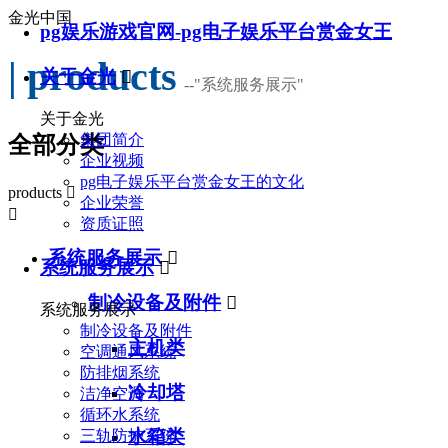
金光中国
pg娱乐游戏官网-pg电子娱乐平台赏金女王
| products
关于金光

--
"系统服务展示"
关于金光
集团简介
全部分类
企业视频
pg电子娱乐平台赏金女王的文化
products

企业荣誉

资质证照
系统服务展示

系统服务展示

制冷设备及附件

系统服务展示
制冷设备及附件
主机类
空调通风系统
防排烟系统
冷却塔
洁净空调
循环水系统
水箱类
三轨防护系统