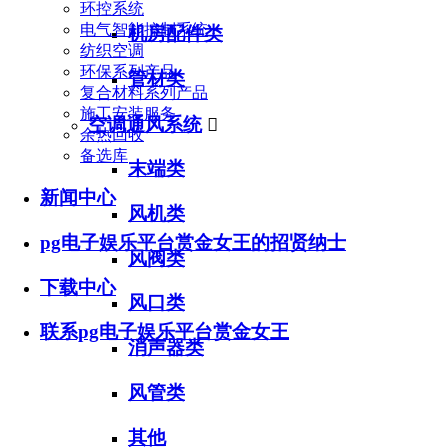
环控系统
电气智能控制系统
机房配件类
纺织空调
环保系列产品
管材类
复合材料系列产品
施工安装服务
空调通风系统

余热回收
备选库
末端类
新闻中心
风机类
pg电子娱乐平台赏金女王的招贤纳士
风阀类
下载中心
风口类
联系pg电子娱乐平台赏金女王
消声器类
风管类
其他