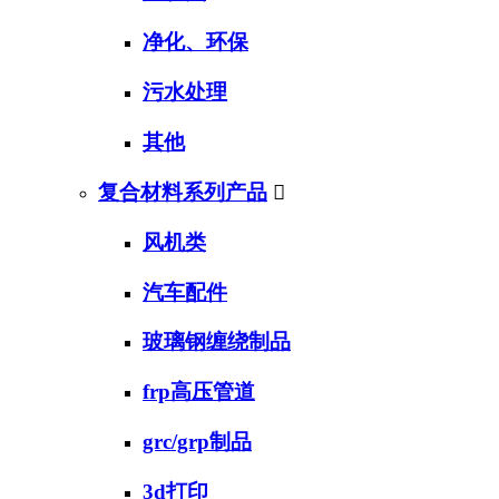
净化、环保
污水处理
其他
复合材料系列产品

风机类
汽车配件
玻璃钢缠绕制品
frp高压管道
grc/grp制品
3d打印