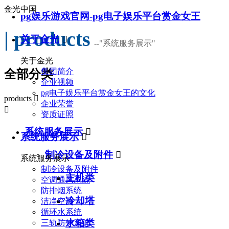
金光中国
pg娱乐游戏官网-pg电子娱乐平台赏金女王
| products
关于金光

--
"系统服务展示"
关于金光
集团简介
全部分类
企业视频
pg电子娱乐平台赏金女王的文化
products

企业荣誉

资质证照
系统服务展示

系统服务展示

制冷设备及附件

系统服务展示
制冷设备及附件
主机类
空调通风系统
防排烟系统
冷却塔
洁净空调
循环水系统
水箱类
三轨防护系统