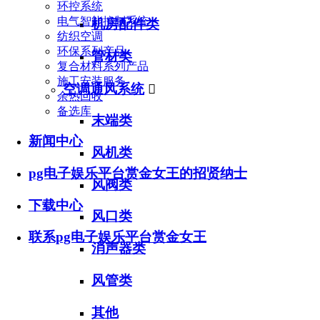
环控系统
电气智能控制系统
机房配件类
纺织空调
环保系列产品
管材类
复合材料系列产品
施工安装服务
空调通风系统

余热回收
备选库
末端类
新闻中心
风机类
pg电子娱乐平台赏金女王的招贤纳士
风阀类
下载中心
风口类
联系pg电子娱乐平台赏金女王
消声器类
风管类
其他