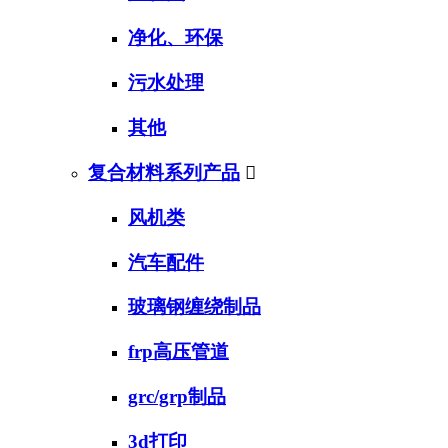
净化、环保
污水处理
其他
复合材料系列产品

风机类
汽车配件
玻璃钢缠绕制品
frp高压管道
grc/grp制品
3d打印