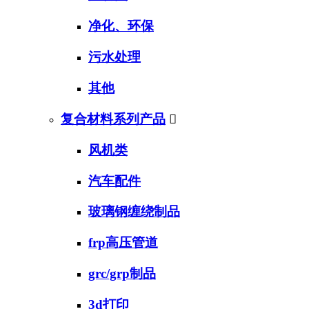
净化、环保
污水处理
其他
复合材料系列产品

风机类
汽车配件
玻璃钢缠绕制品
frp高压管道
grc/grp制品
3d打印