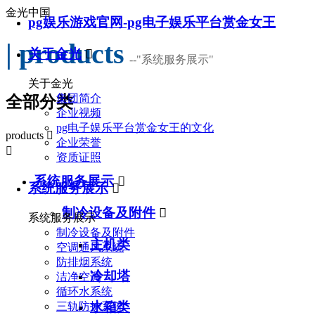
金光中国
pg娱乐游戏官网-pg电子娱乐平台赏金女王
| products
关于金光

--
"系统服务展示"
关于金光
集团简介
全部分类
企业视频
pg电子娱乐平台赏金女王的文化
products

企业荣誉

资质证照
系统服务展示

系统服务展示

制冷设备及附件

系统服务展示
制冷设备及附件
主机类
空调通风系统
防排烟系统
冷却塔
洁净空调
循环水系统
水箱类
三轨防护系统