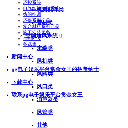
环控系统
电气智能控制系统
机房配件类
纺织空调
环保系列产品
管材类
复合材料系列产品
施工安装服务
空调通风系统

余热回收
备选库
末端类
新闻中心
风机类
pg电子娱乐平台赏金女王的招贤纳士
风阀类
下载中心
风口类
联系pg电子娱乐平台赏金女王
消声器类
风管类
其他