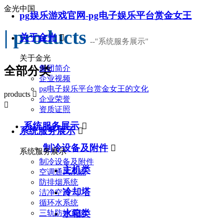
金光中国
pg娱乐游戏官网-pg电子娱乐平台赏金女王
| products
关于金光

--
"系统服务展示"
关于金光
集团简介
全部分类
企业视频
pg电子娱乐平台赏金女王的文化
products

企业荣誉

资质证照
系统服务展示

系统服务展示

制冷设备及附件

系统服务展示
制冷设备及附件
主机类
空调通风系统
防排烟系统
冷却塔
洁净空调
循环水系统
水箱类
三轨防护系统