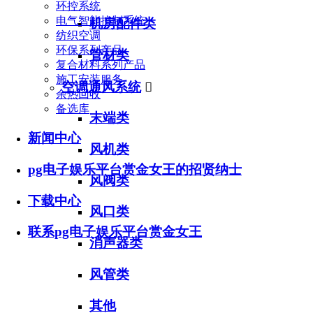
环控系统
电气智能控制系统
机房配件类
纺织空调
环保系列产品
管材类
复合材料系列产品
施工安装服务
空调通风系统

余热回收
备选库
末端类
新闻中心
风机类
pg电子娱乐平台赏金女王的招贤纳士
风阀类
下载中心
风口类
联系pg电子娱乐平台赏金女王
消声器类
风管类
其他