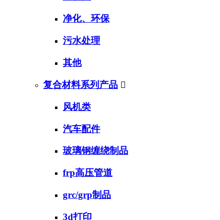
净化、环保
污水处理
其他
复合材料系列产品

风机类
汽车配件
玻璃钢缠绕制品
frp高压管道
grc/grp制品
3d打印