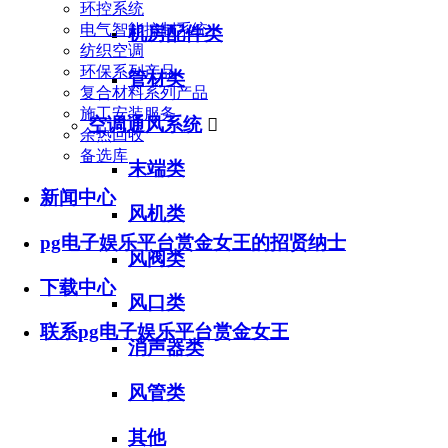
环控系统
电气智能控制系统
机房配件类
纺织空调
环保系列产品
管材类
复合材料系列产品
施工安装服务
空调通风系统

余热回收
备选库
末端类
新闻中心
风机类
pg电子娱乐平台赏金女王的招贤纳士
风阀类
下载中心
风口类
联系pg电子娱乐平台赏金女王
消声器类
风管类
其他