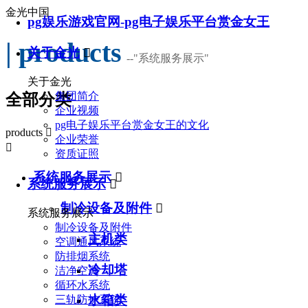
金光中国
pg娱乐游戏官网-pg电子娱乐平台赏金女王
| products
关于金光

--
"系统服务展示"
关于金光
集团简介
全部分类
企业视频
pg电子娱乐平台赏金女王的文化
products

企业荣誉

资质证照
系统服务展示

系统服务展示

制冷设备及附件

系统服务展示
制冷设备及附件
主机类
空调通风系统
防排烟系统
冷却塔
洁净空调
循环水系统
水箱类
三轨防护系统