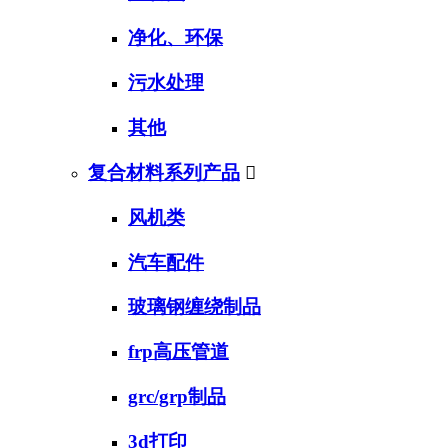
净化、环保
污水处理
其他
复合材料系列产品

风机类
汽车配件
玻璃钢缠绕制品
frp高压管道
grc/grp制品
3d打印