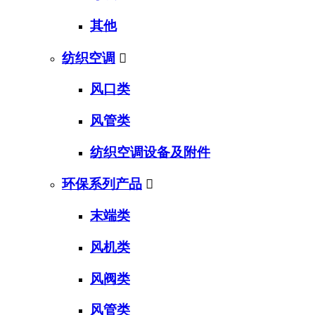
其他
纺织空调

风口类
风管类
纺织空调设备及附件
环保系列产品

末端类
风机类
风阀类
风管类