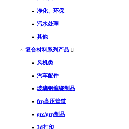
净化、环保
污水处理
其他
复合材料系列产品

风机类
汽车配件
玻璃钢缠绕制品
frp高压管道
grc/grp制品
3d打印