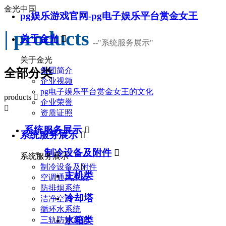
金光中国
pg娱乐游戏官网-pg电子娱乐平台赏金女王
| products
关于金光

--
"系统服务展示"
关于金光
集团简介
全部分类
企业视频
pg电子娱乐平台赏金女王的文化
products

企业荣誉

资质证照
系统服务展示

系统服务展示

制冷设备及附件

系统服务展示
制冷设备及附件
主机类
空调通风系统
防排烟系统
冷却塔
洁净空调
循环水系统
水箱类
三轨防护系统