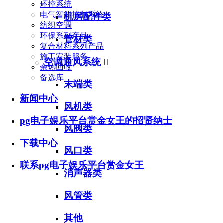
环控系统
电气智能控制系统
机房配件类
纺织空调
环保系列产品
管材类
复合材料系列产品
施工安装服务
空调通风系统

余热回收
备选库
末端类
新闻中心
风机类
pg电子娱乐平台赏金女王的招贤纳士
风阀类
下载中心
风口类
联系pg电子娱乐平台赏金女王
消声器类
风管类
其他