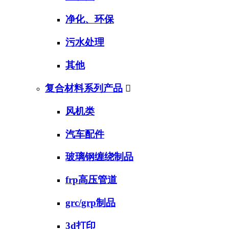
净化、环保
污水处理
其他
复合材料系列产品

风机类
汽车配件
玻璃钢缠绕制品
frp高压管道
grc/grp制品
3d打印