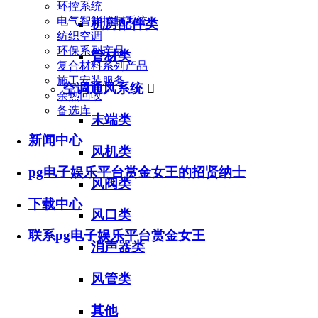
环控系统
电气智能控制系统
机房配件类
纺织空调
环保系列产品
管材类
复合材料系列产品
施工安装服务
空调通风系统

余热回收
备选库
末端类
新闻中心
风机类
pg电子娱乐平台赏金女王的招贤纳士
风阀类
下载中心
风口类
联系pg电子娱乐平台赏金女王
消声器类
风管类
其他