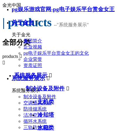
金光中国
pg娱乐游戏官网-pg电子娱乐平台赏金女王
| products
关于金光

--
"系统服务展示"
关于金光
集团简介
全部分类
企业视频
pg电子娱乐平台赏金女王的文化
products

企业荣誉

资质证照
系统服务展示

系统服务展示

制冷设备及附件

系统服务展示
制冷设备及附件
主机类
空调通风系统
防排烟系统
冷却塔
洁净空调
循环水系统
水箱类
三轨防护系统