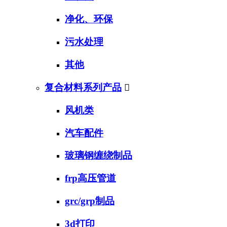
净化、环保
污水处理
其他
复合材料系列产品

风机类
汽车配件
玻璃钢缠绕制品
frp高压管道
grc/grp制品
3d打印