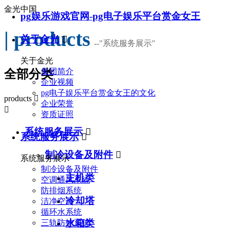
金光中国
pg娱乐游戏官网-pg电子娱乐平台赏金女王
| products
关于金光

--
"系统服务展示"
关于金光
集团简介
全部分类
企业视频
pg电子娱乐平台赏金女王的文化
products

企业荣誉

资质证照
系统服务展示

系统服务展示

制冷设备及附件

系统服务展示
制冷设备及附件
主机类
空调通风系统
防排烟系统
冷却塔
洁净空调
循环水系统
水箱类
三轨防护系统