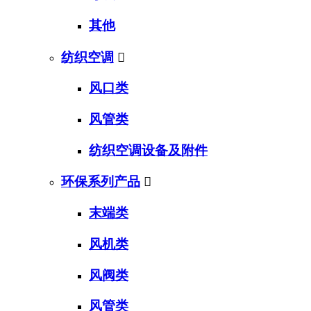
其他
纺织空调

风口类
风管类
纺织空调设备及附件
环保系列产品

末端类
风机类
风阀类
风管类