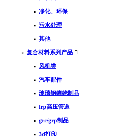
净化、环保
污水处理
其他
复合材料系列产品

风机类
汽车配件
玻璃钢缠绕制品
frp高压管道
grc/grp制品
3d打印