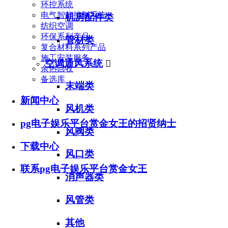
环控系统
电气智能控制系统
机房配件类
纺织空调
环保系列产品
管材类
复合材料系列产品
施工安装服务
空调通风系统

余热回收
备选库
末端类
新闻中心
风机类
pg电子娱乐平台赏金女王的招贤纳士
风阀类
下载中心
风口类
联系pg电子娱乐平台赏金女王
消声器类
风管类
其他