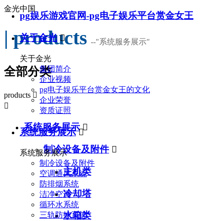
金光中国
pg娱乐游戏官网-pg电子娱乐平台赏金女王
| products
关于金光

--
"系统服务展示"
关于金光
集团简介
全部分类
企业视频
pg电子娱乐平台赏金女王的文化
products

企业荣誉

资质证照
系统服务展示

系统服务展示

制冷设备及附件

系统服务展示
制冷设备及附件
主机类
空调通风系统
防排烟系统
冷却塔
洁净空调
循环水系统
水箱类
三轨防护系统