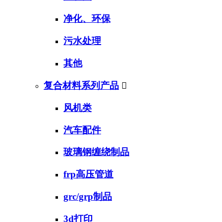
净化、环保
污水处理
其他
复合材料系列产品

风机类
汽车配件
玻璃钢缠绕制品
frp高压管道
grc/grp制品
3d打印