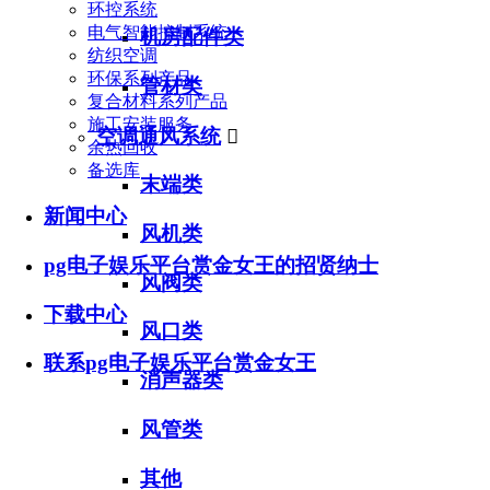
环控系统
电气智能控制系统
机房配件类
纺织空调
环保系列产品
管材类
复合材料系列产品
施工安装服务
空调通风系统

余热回收
备选库
末端类
新闻中心
风机类
pg电子娱乐平台赏金女王的招贤纳士
风阀类
下载中心
风口类
联系pg电子娱乐平台赏金女王
消声器类
风管类
其他