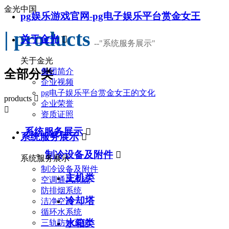
金光中国
pg娱乐游戏官网-pg电子娱乐平台赏金女王
| products
关于金光

--
"系统服务展示"
关于金光
集团简介
全部分类
企业视频
pg电子娱乐平台赏金女王的文化
products

企业荣誉

资质证照
系统服务展示

系统服务展示

制冷设备及附件

系统服务展示
制冷设备及附件
主机类
空调通风系统
防排烟系统
冷却塔
洁净空调
循环水系统
水箱类
三轨防护系统