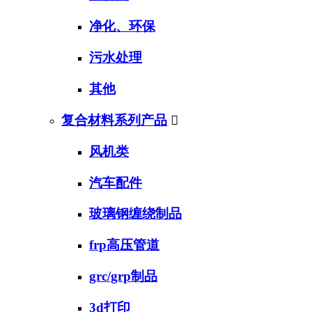
净化、环保
污水处理
其他
复合材料系列产品

风机类
汽车配件
玻璃钢缠绕制品
frp高压管道
grc/grp制品
3d打印