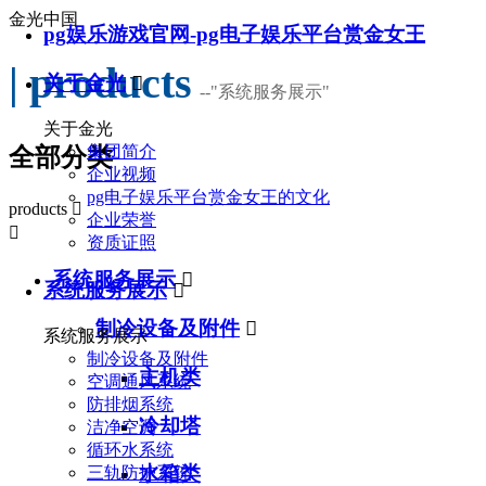
金光中国
pg娱乐游戏官网-pg电子娱乐平台赏金女王
| products
关于金光

--
"系统服务展示"
关于金光
集团简介
全部分类
企业视频
pg电子娱乐平台赏金女王的文化
products

企业荣誉

资质证照
系统服务展示

系统服务展示

制冷设备及附件

系统服务展示
制冷设备及附件
主机类
空调通风系统
防排烟系统
冷却塔
洁净空调
循环水系统
水箱类
三轨防护系统