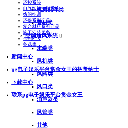
环控系统
电气智能控制系统
机房配件类
纺织空调
环保系列产品
管材类
复合材料系列产品
施工安装服务
空调通风系统

余热回收
备选库
末端类
新闻中心
风机类
pg电子娱乐平台赏金女王的招贤纳士
风阀类
下载中心
风口类
联系pg电子娱乐平台赏金女王
消声器类
风管类
其他